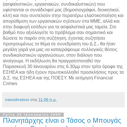
(ασφαλιστικών, εργασιακών, συνδικαλιστικών) που
υφίστανται οι συνάδελφοί μας (δημοσιογράφοι, διοικητικοί,
κλπ) και που συντελούν στην περαιτέρω ελαστικοποίηση και
απορύθμιση των εργασιακών σχέσεων στα ΜΜΕ, αλλά και
στην διαφυγή εσόδων για τα ασφαλιστικά μας ταμεία. Στο
βαθμό που αξιολογείτε το πρόβλημα σαν σημαντικό και
δώσετε το παρόν στη συζήτηση, έχοντας συζητήσει
προηγουμένως το θέμα σε συνεδρίαση του Δ.Σ., θα ήταν
μεγάλη χαρά για μας να καταγράψουμε συλλογικές θέσεις
συνδικαλιστικών οργανώσεων, στον διάλογο που
ανοίγουμε. Η εκδήλωση θα πραγματοποιηθεί την
Παρασκευή 30 Ιανουαρίου στις 6.30μμ στον τρίτο όροφο της
ΕΣΗΕΑ και ήδη έχουν πρωτοκολληθεί προσκλήσεις προς τα
Δ.Σ. της ΕΣΗΕΑ και της ΠΟΕΣΥ. Με εκτίμηση Financial
Crimes
nasosbratsos
στις
11:06 π.μ.
Τρίτη 20 Ιανουαρίου 2009
Πλανητάρχης είναι ο Τάσος ο Μπουγάς