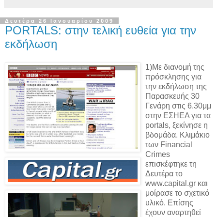
Δευτέρα 26 Ιανουαρίου 2009
PORTALS: στην τελική ευθεία για την
εκδήλωση
1)Με διανομή της
πρόσκλησης για
την εκδήλωση της
Παρασκευής 30
Γενάρη στις 6.30μμ
στην ΕΣΗΕΑ για τα
portals, ξεκίνησε η
βδομάδα. Κλιμάκιο
των Financial
Crimes
επισκέφτηκε τη
Δευτέρα το
www.capital.gr και
μοίρασε το σχετικό
υλικό. Eπίσης
έχουν αναρτηθεί