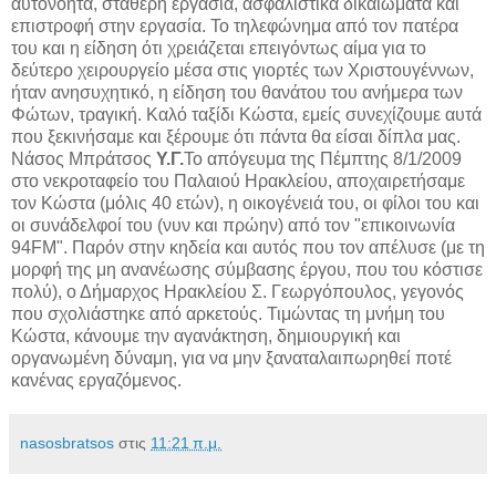
αυτονόητα, σταθερή εργασία, ασφαλιστικά δικαιώματα και
επιστροφή στην εργασία. Το τηλεφώνημα από τον πατέρα
του και η είδηση ότι χρειάζεται επειγόντως αίμα για το
δεύτερο χειρουργείο μέσα στις γιορτές των Χριστουγέννων,
ήταν ανησυχητικό, η είδηση του θανάτου του ανήμερα των
Φώτων, τραγική. Καλό ταξίδι Κώστα, εμείς συνεχίζουμε αυτά
που ξεκινήσαμε και ξέρουμε ότι πάντα θα είσαι δίπλα μας.
Νάσος Μπράτσος
Υ.Γ.
Το απόγευμα της Πέμπτης 8/1/2009
στο νεκροταφείο του Παλαιού Ηρακλείου, αποχαιρετήσαμε
τον Κώστα (μόλις 40 ετών), η οικογένειά του, οι φίλοι του και
οι συνάδελφοί του (νυν και πρώην) από τον "επικοινωνία
94FM". Παρόν στην κηδεία και αυτός που τον απέλυσε (με τη
μορφή της μη ανανέωσης σύμβασης έργου, που του κόστισε
πολύ), ο Δήμαρχος Ηρακλείου Σ. Γεωργόπουλος, γεγονός
που σχολιάστηκε από αρκετούς. Τιμώντας τη μνήμη του
Κώστα, κάνουμε την αγανάκτηση, δημιουργική και
οργανωμένη δύναμη, για να μην ξαναταλαιπωρηθεί ποτέ
κανένας εργαζόμενος.
nasosbratsos
στις
11:21 π.μ.