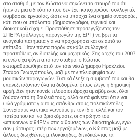
στο σταθμό, με τον Κώστα να σηκώνει το σταυρό του ότι
ήταν σε μια ειδικότητα που δεν έχει κατοχυρώσει συλλογικές
συμβάσεις εργασίας, ώστε να υπάρχει ένα σημείο αναφοράς,
κάτι που οι υπόλοιποι (δημοσιογράφοι, τεχνικοί και
διοικητικοί) είχαμε. Προσπάθησε προσεγγίζοντας τον
ΣΠΕΡΑ (σύλλογος παραγωγών της ΕΡΤ) να βρει τα
αναγκαία πατήματα για να προχωρήσει και σε αυτό το
επίπεδο. Ήταν πάντα παρόν σε κάθε συλλογική
προσπάθεια, ανιδιοτελής και μαχητικός. Στις αρχές του 2007
κι ενώ είχα φύγει από τον σταθμό, ο Κώστας
εκπαραθυρώθηκε από τον τότε νέο Δήμαρχο Ηρακλείου
Σταύρο Γεωργόπουλο, μαζί με την πλειοψηφία των
μουσικών παραγωγών. Τυπικά έληξε η σύμβασή του και θα
επανεξετάζονταν όλα τα δεδομένα, όπως έλεγε η δημοτική
αρχή. Δεν ήταν κανείς πλουσιοπάροχα αμειβόμενος, όλοι
ζούσαν από τη δουλειά τους, αλλά αυτά φαίνεται ότι είναι
ψιλά γράμματα για τους απάνθρωπους πολιτικάντηδες.
Συνεχίσαμε να επικοινωνούμε με τον ίδιο, αλλά και τον
πατέρα του και να βρισκόμαστε, οι «πρώην» του
«επικοινωνία 94FM» στις αίθουσες των δικαστηρίων, εγώ
σαν μάρτυρας υπέρ των εργαζομένων, ο Κώστας μαζί με
άλλους διωχθέντες μπλοκάκηδες, διεκδικώντας τα