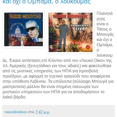
και όχι ο Ομπάμα, ο λουκουμάς
Πλανητά
ρχης
είναι ο
Τάσος ο
Μπουγάς
και όχι ο
Ομπάμα,
ο
λουκουμ
άς. Έκανε αντίσταση επί Κλίντoν από τον «Λευκό Οίκο» της
πλ. Αμερικής (ξενυχτάδικο για τους αδαείς) και φακελώθηκε
από τις μυστικές υπηρεσίες των ΗΠΑ για προσβολή
προέδρου, με αφορμή το σχετικό τραγούδι που αναφέρεται
στην υπόθεση Λεβίνσκι. Τα υπόλοιπα (σύλληψη Μπουγά για
μαστροπεία) μάλλον θα είναι στημένη σκευωρία των
μυστικών υπηρεσιών των ΗΠΑ για να αποδομήσουν το
λαϊκό βάρδο.
nasosbratsos
στις
7:47 μ.μ.