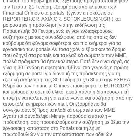
επίλυση του προβλήματος. 3)Eπίσης πραγματοποιήθηκαν
την Τετάρτη 21 Γενάρη, εξορμήσεις από κλιμάκιο των
Financial Crimes στα portals, (έγιναν επισκέψεις σε
REPORTER.GR, AXIA.GR, SOFOKLEOUSIN.GR ) και
μοιράστηκε η πρόσκληση για την εκδήλωση της
Παρασκευής 30 Γενάρη, ενώ έγιναν ενδιαφέρουσες
συζητήσεις με τους συναδέλφους, από τις οποίες δεν
κρύβουμε ότι φύγαμε σοφότεροι και πιο ενήμεροι για τα
εργασιακά των portals.Αν τόσα χρόνια έβρισκαν το δρόμο
που οδηγεί στα portals και τα κλαδικά σωματεία των ΜΜΕ,
πολλά πράγματα θα ήταν καλύτερα. Ποτέ δεν είναι αργά, ας
γίνει η 30 Γενάρη η αφετηρία. 4)Είναι πια γεγονός η πρώτη
εξόρμηση σε portal για διανομή της πρόσκλησης για τη
σχετική εκδήλωση στις 30 Γενάρη στις 6.30μμ στην ΕΣΗΕΑ.
Κλιμάκιο των Financial Crimes επισκέφτηκε το EURO2DAY
και μοίρασε το σχετικό υλικό, αφού πάντα η διαπροσωπική
επαφή είναι καλύτερη για επικοινωνία και συζήτηση, από την
αποστολή ενημερωτικών mail. Οι εξορμήσεις θα
συνεχιστούν. 5)Προς τα κλαδικά σωματεία των ΜΜΕ
Αγαπητοί συνάδελφοι Με την παρούσα επιστολή –
πρόσκληση, σας προσκαλούμε στην συζήτηση με θέμα την
εργασιακή κατάσταση στα Portals και τη λήψη
πρωτοβουλιών για την αποκατάσταση των αδικιών